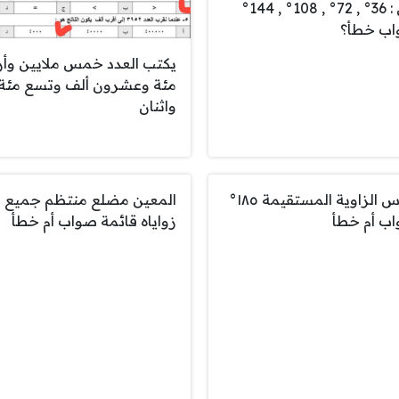
هي : 36° , 72° , 108° , 144°
ب خطأ؟
يكتب العدد خمس ملايين وأر
مئة وعشرون ألف وتسع مئة
واثنان
قياس الزاوية المستقيمة ١٨٥°
المعين مضلع منتظم جميع
ب أم خطأ
زواياه قائمة صواب أم خطأ