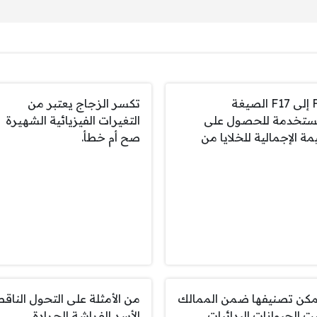
F22 إلى F17 الصيغة
تكسر الزجاج يعتبر من
ستخدمة للحصول على
التغيرات الفيزيائية الشهيرة
مة الإجمالية للخلايا من
صح أم خطأ.
يمكن تصنيفها ضمن الممالك
من الأمثلة على التحول النا
ت الحيوانات البدائيات
الأسد الفراشة الجرادة