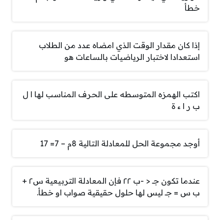
خطأ
إذا كان مقدار الوقت الذي امضاه عدد من الطلاب
استعدادا لاختبار الرياضيات بالساعات هو
اكتب الهمزه المتوسطه على الحرف المناسب لها ا ل
ب ر ا ء ة
أوجد مجموعة الحل للمعادلة التالية 8م – 7= 17
عندما تكون جـ < -ب ٢٢ فإن المعادلة التربيعية س٢ +
ب س = جـ ليس لها حلول حقيقية صواب او خطأ.