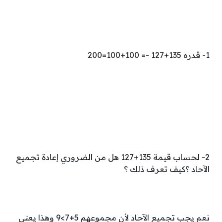
1- قدره 135+127 -= 100+100=200
2- لحساب قيمة 135+127 هل من الضروري إعادة تجميع
الآحاد ؟كيف تعرف ذلك ؟
نعم يجب تجميع الآحاد لأن مجموعهم 5+7>9 وهذا يعني