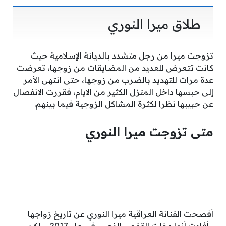
طلاق ميرا النوري
تزوجت ميرا من رجل متشدد بالديانة الإسلامية حيث
كانت تتعرض للعديد من المضايقات من زوجها، تعرضت
عدة مرات للتهديد بالضرب من زوجها، حتى انتهى الأمر
إلى حبسها داخل المنزل الكثير من الايام، فقررت الانفصال
عن حبيبها نظرا لكثرة المشاكل الزوجية فيما بينهم.
م
تى تزوجت ميرا النوري
أفصحت الفنانة العراقية ميرا النوري عن تاريخ زواجها
وأفادت أنها دخلت القفص الذهبي في عام 2017، ولكن