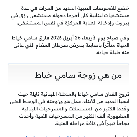
خضع للفحوصات الطبية العديد من المرات في عدة
مستشفيات لبنانية كان آخرها دخوله مستشفى رزق في
بيروت وإدخالة العناية المركزة في نفس المستشفى.
وفي صباح يوم الأربعاء 26 أبريل 2023 فارق سامي خياط
الحياة متأثراً باصابتة بمرض سرطان العظام الذي عانى
منه طيلة حياته.
من هي زوجة سامي خياط
تزوج الفنان سامي خياط بالممثلة اللبنانية نايلة حيث
انجبا العديد من الأبناء، عمل هو وزوجته في الوسط الفني
وقدما الكثير من المسلسلات والمسرحيات اللبنانية
المشهورة، ألف الكثير من المسرحيات الفنية وأحدث
نجاحاً كبيراً في كافة مراحله الفنية.