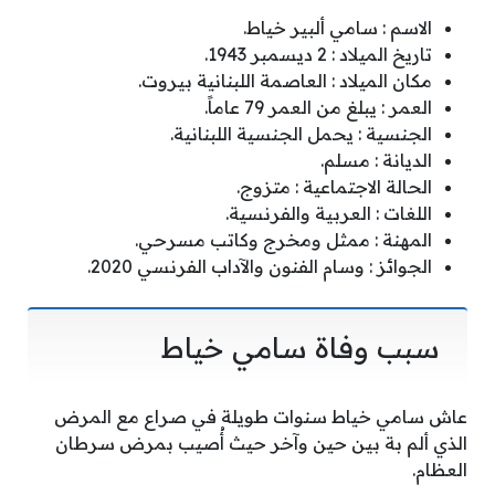
الاسم : سامي ألبير خياط.
تاريخ الميلاد : 2 ديسمبر 1943.
مكان الميلاد : العاصمة اللبنانية بيروت.
العمر : يبلغ من العمر 79 عاماً.
الجنسية : يحمل الجنسية اللبنانية.
الديانة : مسلم.
الحالة الاجتماعية : متزوج.
اللغات : العربية والفرنسية.
المهنة : ممثل ومخرج وكاتب مسرحي.
الجوائز : وسام الفنون والآداب الفرنسي 2020.
سبب وفاة سامي خياط
عاش سامي خياط سنوات طويلة في صراع مع المرض
الذي ألم بة بين حين وآخر حيث أُصيب بمرض سرطان
العظام.