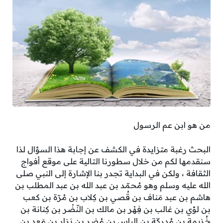
من هو ابن عم الرسول
البحث رغبة متزايدة في الكشف عن إجابة هذا السؤال لذا
سنقدمها لكم من خلال سطورنا التالية على موقع أفواج
الثقافة ، ولكن في البداية تجدر بنا الإشارة إلى النبي صلى
الله عليه وسلم وهو مُحمّد بن عبد الله بن عبد المطلب بن
هاشم بن عبد مَناف بن قُصي بن كِلاب بن مُرّة بن كعب
بن لؤي بن غالب بن فِهْر بن مالك بن النّضْر بن كِنانة بن
خُزيمة بن مُدركَة بن إلياس بن مُضر بن نزار بن مَعد بن