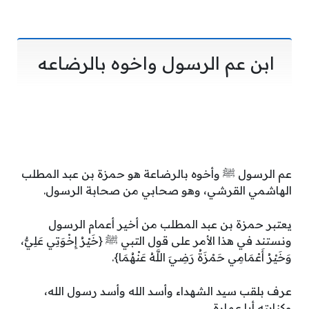
ابن عم الرسول واخوه بالرضاعه
عم الرسول ﷺ وأخوه بالرضاعة هو حمزة بن عبد المطلب
الهاشمي القرشي، وهو صحابي من صحابة الرسول.
يعتبر حمزة بن عبد المطلب من أخير أعمام الرسول
ونستند في هذا الأمر على قول التبي ﷺ {خَيْرُ إِخْوَتِي عَلِيٌّ،
وَخَيْرُ أَعْمَامِي حَمْزَةُ رَضِيَ اللَّهُ عَنْهُمَا}.
عرف بلقب سيد الشهداء وأسد الله وأسد رسول الله،
وكنايته أبا عمارة.