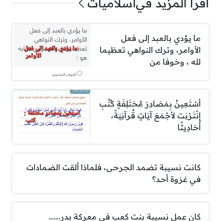
اقرأ المزيد في
اسلاميات
ما يؤدي بالعبد إلى فعل
الأوامر، وترك النواهي تعظيما
لله ، وخوفا من
أسْتَعِينُ بِمَصَادِرَ مُختَلِفَةٍ كُتُبِ
إِنْتَرْنِت لأجْمَعَ آيَاتٍ قُرآنِيَةً،
أَحَادِيثًا
كانت نسيبة تضمد الجرحى، فلماذا ألقت الضمادات
في غزوة أحد؟
كان عمل نسيبة بنت كعب في معركة بدر…….