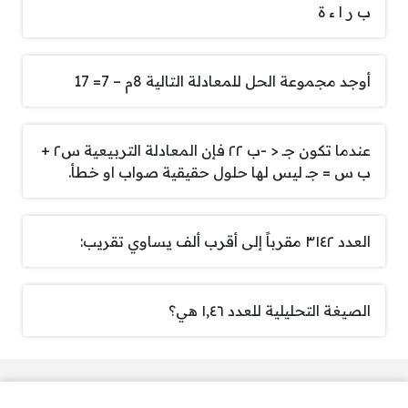
ب ر ا ء ة
أوجد مجموعة الحل للمعادلة التالية 8م – 7= 17
عندما تكون جـ < -ب ٢٢ فإن المعادلة التربيعية س٢ +
ب س = جـ ليس لها حلول حقيقية صواب او خطأ.
العدد ٣١٤٢ مقرباً إلى أقرب ألف يساوي تقريب:
الصيغة التحليلية للعدد ١,٤٦ هي؟