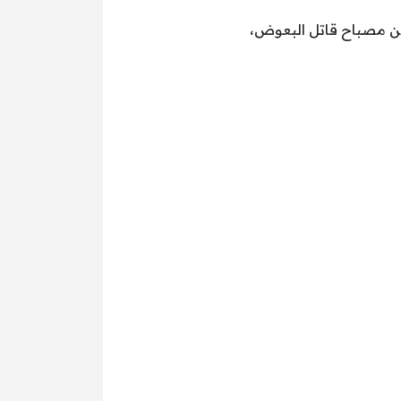
اتل البعوض مصباح USB قابل لإعادة الشحن مصباح قاتل البعوض،