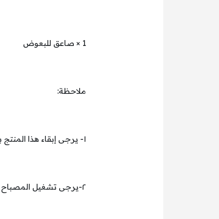
1 × صاعق للبعوض
ملاحظة:
١- يرجى إبقاء هذا المنتج بعيدًا عن متناول الأطفال، والتأكد من عدم استخدام الناموسية كلعبة.
٢-يرجى تشغيل المصباح القاتل للبعوض قبل الاستخدام. إنه أكثر فعالية في البيئة بدون رقابة.