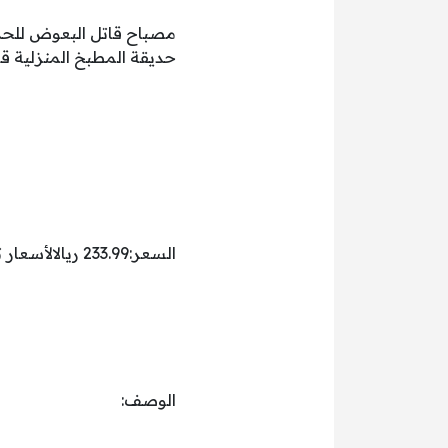
حديقة المطبخ المنزلية ق
السعر:233.99 ريالالأسعار تشمل ضريبة القيمة المضافة.
الوصف: