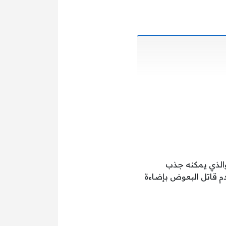
شفط قوية وتصميم مصدر إضاءة LED المتقدم، والذي يمكنه جذب
 قاتل البعوض بإضاءة