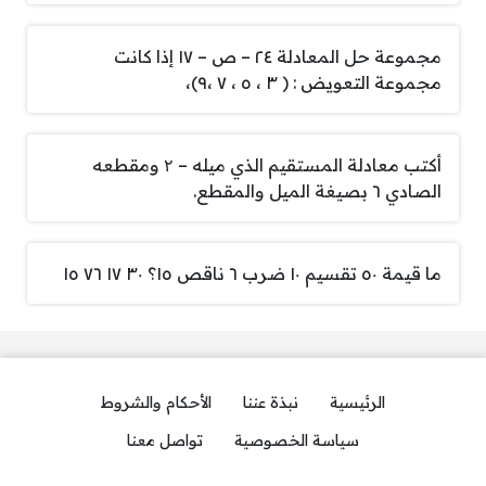
مجموعة حل المعادلة ٢٤ – ص – ١٧ إذا كانت
مجموعة التعويض : ( ٣ ، ٥ ، ٧ ،٩)،
أكتب معادلة المستقيم الذي ميله – ۲ ومقطعه
الصادي ٦ بصيغة الميل والمقطع.
ما قيمة ٥٠ تقسيم ١٠ ضرب ٦ ناقص ١٥؟ ٣٠ ١٧ ٧٦ ١٥
الرئيسية
نبذة عننا
الأحكام والشروط
سياسة الخصوصية
تواصل معنا