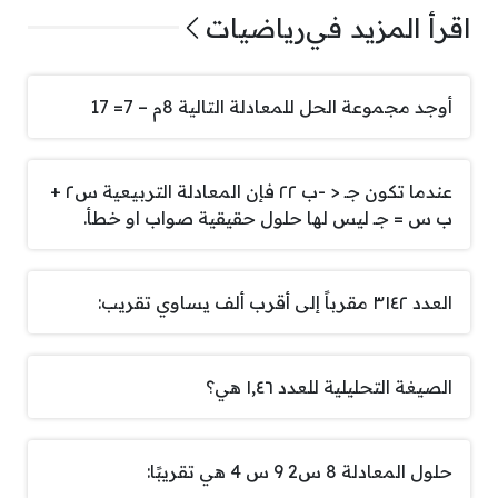
اقرأ المزيد في
رياضيات
أوجد مجموعة الحل للمعادلة التالية 8م – 7= 17
عندما تكون جـ < -ب ٢٢ فإن المعادلة التربيعية س٢ +
ب س = جـ ليس لها حلول حقيقية صواب او خطأ.
العدد ٣١٤٢ مقرباً إلى أقرب ألف يساوي تقريب:
الصيغة التحليلية للعدد ١,٤٦ هي؟
حلول المعادلة 8 س2 9 س 4 هي تقريبًا: