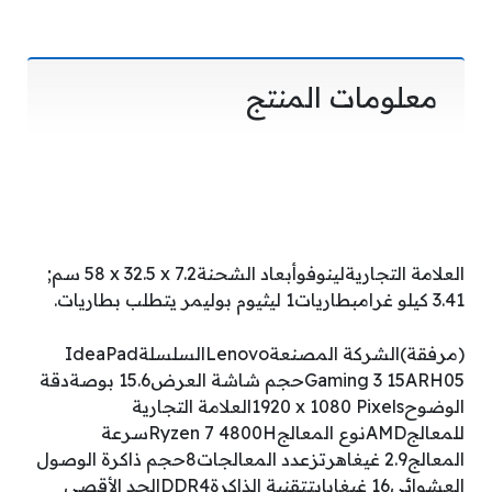
معلومات المنتج
العلامة التجارية‎لينوفوأبعاد الشحنة‎58 x 32.5 x 7.2 سم;
3.41 كيلو غرامبطاريات‎1 ليثيوم بوليمر يتطلب بطاريات.
(مرفقة)الشركة المصنعة‎Lenovoالسلسلة‎IdeaPad
Gaming 3 15ARH05حجم شاشة العرض‎15.6 بوصةدقة
الوضوح‎1920 x 1080 Pixelsالعلامة التجارية
للمعالج‎AMDنوع المعالج‎Ryzen 7 4800Hسرعة
المعالج‎2.9 غيغاهرتزعدد المعالجات‎8حجم ذاكرة الوصول
العشوائي‎16 غيغابايتتقنية الذاكرة‎DDR4الحد الأقصى