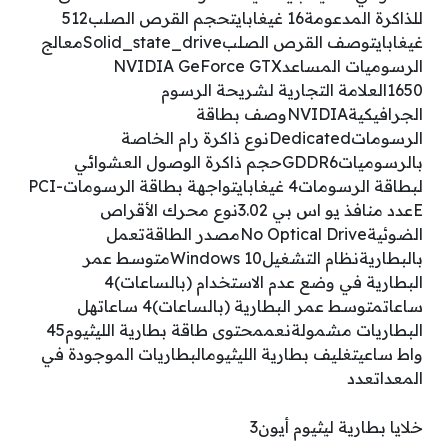
للذاكرة المدعومة‎16 غيغابايتحجم القرص الصلب‎512
غيغابايتوصف القرص الصلب‎Solid_state_driveمعالج
الرسوميات المساعد‎NVIDIA GeForce GTX
1650العلامة التجارية لشريحة الرسوم
الجرافيكية‎NVIDIAوصف بطاقة
الرسومات‎Dedicatedنوع ذاكرة رام الخاصة
بالرسوميات‎GDDR6حجم ذاكرة الوصول العشوائي
لبطاقة الرسومات‎4 غيغابايتواجهة بطاقة الرسومات‎PCI-
Eعدد منافذ يو اس بي 3.0‎2نوع محرك الأقراص
الضوئية‎No Optical Driveمصدر الطاقة‎تعمل
بالبطاريةنظام التشغيل‎Windows 10متوسط عمر
البطارية في وضع عدم الاستخدام (بالساعات)‎4
ساعاتمتوسط عمر البطارية (بالساعات)‎4 ساعاتهل
البطاريات مشمولة‎نعممحتوى طاقة بطارية الليثيوم‎45
واط ساعيتغليف بطارية الليثيوم‎البطاريات الموجودة في
المعداتعدد
خلايا بطارية ليثيوم أيون‎3