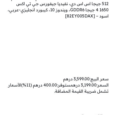
512 جيجا اس اس دي، نفيديا جيفورس جي تي اكس
1650 4 جيجا GDDR6، ويندوز 10، كيبورد انجليزي-عربي،
اسود – [82EY005DAX]
سعر البيع:3,599.00 درهم
السعر:3,199.00 درهمستوفر:400.00 درهم (11%)الأسعار
تشمل ضريبة القيمة المضافة.