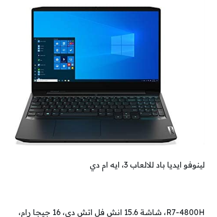
لينوفو ايديا باد للالعاب 3، ايه ام دي
R7-4800H، شاشة 15.6 انش فل اتش دي، 16 جيجا رام،