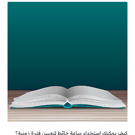
كيف يمكنك استخدام ساعة حائط لتعيين فترة زمنية؟