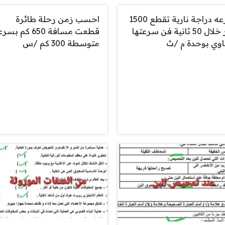
سرعه دراجة نارية تقطع 1500
احسب زمن رحلة طائرة
متر خلال 50 ثانية فن سرعتها
قطعت مسافة 650 كم ب
وي بوحدة م /ث
متوسطة 300 كم /س