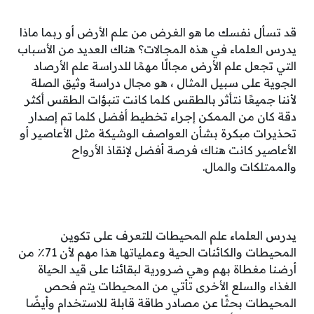
قد تسأل نفسك ما هو الغرض من علم الأرض أو ربما ماذا
يدرس العلماء في هذه المجالات؟ هناك العديد من الأسباب
التي تجعل علم الأرض مجالًا مهمًا للدراسة علم الأرصاد
الجوية على سبيل المثال ، هو مجال دراسة وثيق الصلة
لأننا جميعًا نتأثر بالطقس كلما كانت تنبؤات الطقس أكثر
دقة كان من الممكن إجراء تخطيط أفضل كلما تم إصدار
تحذيرات مبكرة بشأن العواصف الوشيكة مثل الأعاصير أو
الأعاصير كانت هناك فرصة أفضل لإنقاذ الأرواح
والممتلكات والمال.
يدرس العلماء علم المحيطات للتعرف على تكوين
المحيطات والكائنات الحية وعملياتها هذا مهم لأن 71٪ من
أرضنا مغطاة بهم وهي ضرورية لبقائنا على قيد الحياة
الغذاء والسلع الأخرى تأتي من المحيطات يتم فحص
المحيطات بحثًا عن مصادر طاقة قابلة للاستخدام وأيضًا