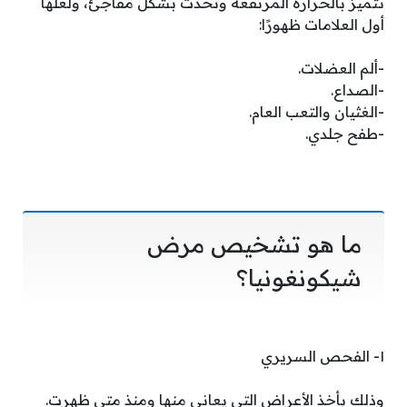
تتميز بالحرارة المرتفعة وتحدث بشكل مفاجئ، ولعلها
أول العلامات ظهورًا:
-ألم العضلات.
-الصداع.
-الغثيان والتعب العام.
-طفح جلدي.
ما هو تشخيص مرض
شيكونغونيا؟
١- الفحص السريري
وذلك بأخذ الأعراض التي يعاني منها ومنذ متى ظهرت.