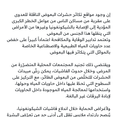
إن وجود مواقع تكاثر حشرات البعوض الناقلة للعدوى
على مقربة من مساكن الناس من عوامل الخطر الكبرى
المؤدية إلى الإصابة بالشيكونغونيا وغيرها من الأمراض
التي ينقلها هذا الجنس من البعوض.
وتعتمد تدابير الوقاية والمكافحة اعتماداً كبيراً على خفض
عدد حاويات المياه الطبيعية والاصطناعية الخاصة
بالموائل التي يتكاثر فيها البعوض.
ويقتضي ذلك تجنيد المجتمعات المحلية المتضرّرة من
المرض. وخلال حدوث الفاشيات، يمكن رشّ مبيدات
الحشرات للتخلّص من البعوض الطائر، مع التركيز على
السطوح التي تحطّ عليها داخل حاويات المياه وحولها،
واستخدامها لمعالجة المياه الموجودة داخل الحاويات
لإبادة اليرقات غير البالغة.
ولأغراض الحماية خلال اندلاع فاشيات الشيكونغونيا،
يُنصح بارتداء ملابس تقلل إلى أدنى حد من تعرّض البشرة