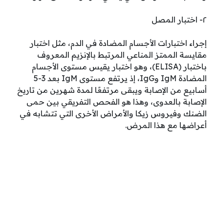
٢- اختبار المصل
إجراء اختبارات الأجسام المضادة في الدم، مثل اختبار
مقايسة الممتز المناعي المرتبط بالإنزيم المعروف
باختبار (ELISA)، وهو اختبار يقيس مستوى الأجسام
المضادة IgM وIgG، إذ يرتفع مستوى IgM بعد 3-5
أسابيع من الإصابة ويبقى مرتفعًا لمدة شهرين من تاريخ
الإصابة بالعدوى، وهذا هو الفحص التفريقي بين حمى
الضنك وفيروس زيكا والأمراض الأخرى التي تتشابه في
أعراضها مع هذا المرض.