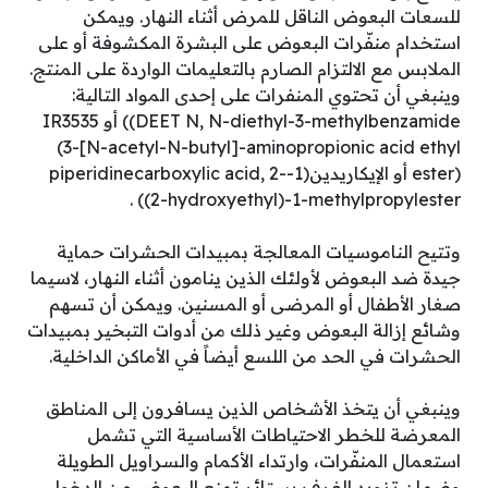
للسعات البعوض الناقل للمرض أثناء النهار. ويمكن
استخدام منفّرات البعوض على البشرة المكشوفة أو على
الملابس مع الالتزام الصارم بالتعليمات الواردة على المنتج.
وينبغي أن تحتوي المنفرات على إحدى المواد التالية:
DEET N, N-diethyl-3-methylbenzamide)) أو IR3535
(3-[N-acetyl-N-butyl]-aminopropionic acid ethyl
ester) أو الإيكاريدين(1-piperidinecarboxylic acid, 2-
(2-hydroxyethyl)-1-methylpropylester) .
وتتيح الناموسيات المعالجة بمبيدات الحشرات حماية
جيدة ضد البعوض لأولئك الذين ينامون أثناء النهار، لاسيما
صغار الأطفال أو المرضى أو المسنين. ويمكن أن تسهم
وشائع إزالة البعوض وغير ذلك من أدوات التبخير بمبيدات
الحشرات في الحد من اللسع أيضاً في الأماكن الداخلية.
وينبغي أن يتخذ الأشخاص الذين يسافرون إلى المناطق
المعرضة للخطر الاحتياطات الأساسية التي تشمل
استعمال المنفّرات، وارتداء الأكمام والسراويل الطويلة
وضمان تزويد الغرف بستائر تمنع البعوض من الدخول