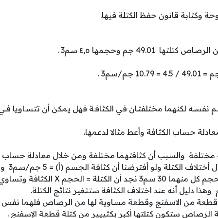
حة وكتابة قانون حفظ الكتلة فيها.
 49.01 جم وحجمها ٤٫٥ سم3 .
 جم/سم3 .
م نفسـه لكنهما مختلفتـان في الكثافـة فهل يمكن أن تتسـاويا فـي 
ادلة حساب الكثافة وأعط مثالا لدعمها.
ة مختلفة والسبب أن كثافتهما مختلفة ومن خلال معادلة حساب ا
نا قطعة من الاسفنج وقطعة مساوية لها من الرصاص فلهما نفس 
 الرصاص ستكون كتلتها أكبر بكثييير من كتلة قطعة الإسفنج .