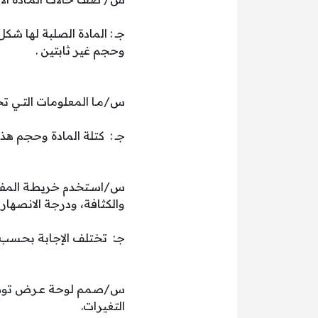
جـ : المادة الصلبة لها شك
وحجم غير ثابتين .
س/مـا المعلومات التـي تحت
جـ : كتلة المادة وحجم هذه 
س/اسـتخدم خريطـة المفاهيـ
والكثافة، ودرجة الانصهار،
جـ: تختلف الإجابة بحسب 
س/صمم لوحة عـرض توضح ف
التغيرات.