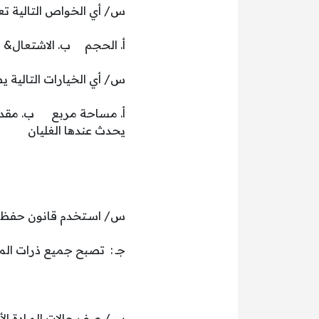
س/ أي الخواص التالية تع
أ. الحجم ب. الاشتعال& جـ
س/ أي الخيارات التالية
أ. مساحة مربع ب. مقدار
يحدث عندها الغليان
س/ اسـتخدم قانون حفظ ال
جـ : تصبح جميع ذرات الموا
س/ صف حالات المـادة الأرب