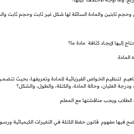
ل وحجم ثابتين والمادة السائلة لها شكل غير ثابت وحجم ثابت والم
اج إليها لإيجـاد كثافة مادة ما؟
المادة.
م لتنظيـم الخـواص الفيزيائيـة للمـادة وتعريفهـا، بحيث تتضمـن ا
 ودرجة الغليان، وحالة المادة، والكتلة، والطول، والشكل؟
الطلاب ويجب مناقشتها مع المعلم
يها مفهوم قانون حفظ الكتلة في التغيرات الكيميائية ورسو