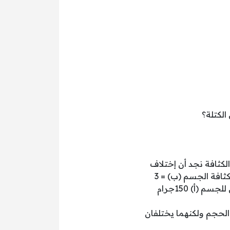
الكتلة؟
لكثافة نجد أن إختلاف
الكثافة يعني بطبيعة الحال أختلاف الكتلة ولو أفترضنا أن كثافة الجسم (أ) = 5 جم/سم3 وكثافة الجسم (ب) = 3
جم/سم3 فبإفتراض أن حجم كل منهما 30 سم3 نجد أن الكتلة = الحجم X الكثافة وتساوي للجسم (أ) 150جرام
الحجم ولكنهما يختلفان