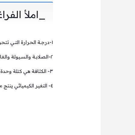
_املأ الفرا
١-درجـة الحرارة التـي تتحول عندها المـادة من حالة الصلابة إلى حالة السيولة هي درجة الإنصهار .
٢-الصلابـة والسـيولة والغازيـة هـي أمثلـة علـى حالات المادة .
٣- الكثافة هي كتلة وحدة الحجوم من مادة ما.
٤- التغير الكيميائي ينتج مادة جديدة ولا يمكن الرجوع عنه بطرق فيزيائية.