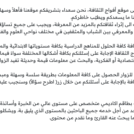
الى موقع أفواج الثقافة، نحن سعداء بتشريفكم موقعنا فأهلاً وسهلاً بك
نا ما يسعدكم ويطيّب خاطركم.
الى إثراء ثقافتكم بالمزيد من المعرفة، ويجيب على جميع تساؤلا
والمعرفي بين الشباب والمثقفين في مختلف نواحي العلوم والفنو
فة كافة الحلول للمناهج الدراسية بكافة مستوياتها الابتدائية والم
 الثقافة الإجابة على إسئلتكم بكافة أشكالها المختلفة سواءً فيم
الاقتصادية أو الفكرية، والبحث عن معلومات قيمة وحديثة تفيد الزو
ة للزوار الحصول على كافة المعلومات بطريقة سلسة وسهلة ومب
افة بالإجابة على أسئلتكم من خلال زر( اطرح سؤالاً) وسنجيب ع
فة بطاقم اكاديمي متخصص على مستوى عالي من الخبرة وأساتذة 
حد من أجل خدمه جميع الباحثين بالمستوى الذي يليق بة. ويشكلو
ا يبحث عنه القارئ وما نقدم من محتوى.