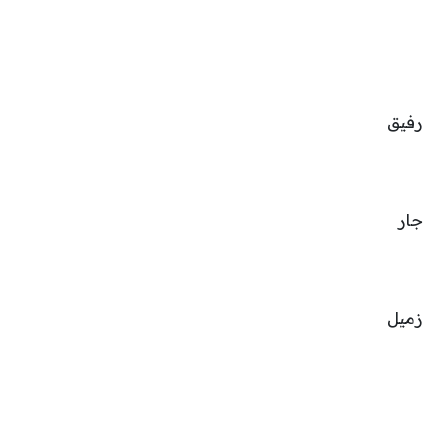
رفيق
جار
زميل