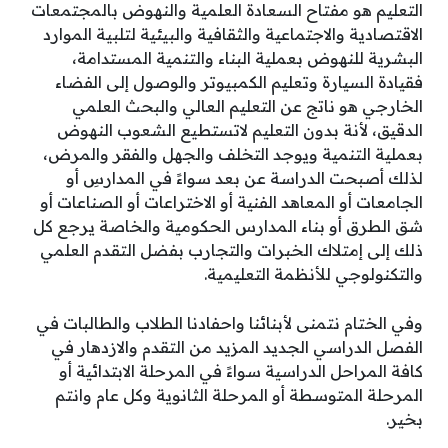
التعليم هو مفتاح السعادة العلمية والنهوض بالمجتمعات
الاقتصادية والاجتماعية والثقافية والبيئية لتلبية الموارد
البشرية للنهوض بعملية البناء والتنمية المستدامة،
فقيادة السيارة وتعليم الكمبيوتر والوصول إلى الفضاء
الخارجي هو ناتج عن التعليم العالي والبحث العلمي
الدقيق، لأنة بدون التعليم لاتستطيع الشعوب النهوض
بعملية التنمية ويوجد التخلف والجهل والفقر والمرض،
لذلك أصبحت الدراسة عن بعد سواءً في المدارسِ أو
الجامعات أو المعاهد الفنية أو الاختراعات أو الصناعات أو
شق الطرق أو بناء المدارس الحكومية والخاصة يرجع كل
ذلك إلى إمتلاك الخبرات والتجارب بفضل التقدم العلمي
والتكنولوجي للأنظمة التعليمية.
وفي الختام نتمنى لأبنائنا واحفادنا الطلاب والطالبات في
الفصل الدراسي الجديد المزيد من التقدم والازدهار في
كافة المراحل الدراسية سواءً في المرحلة الابتدائية أو
المرحلة المتوسطة أو المرحلة الثانوية وكل عام وانتم
بخير.