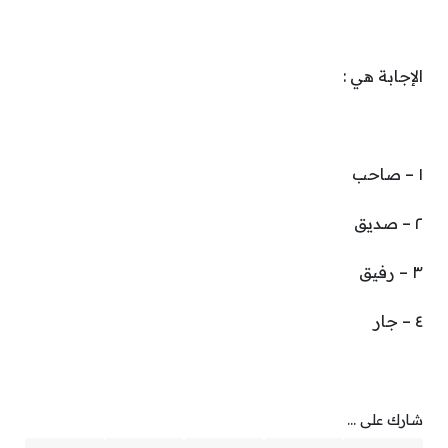
الإجابة هي :
١ – صاحب
٢ – صديق
٣ – رفيق
٤ – جار
شارك على ...