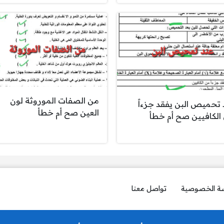
من الصفات الموروثة لون
 تحميص البن يفقد جزءاً
العين صح أم خطأ
الكافيين صح أم خطأ
ة الخصوصية
تواصل معنا