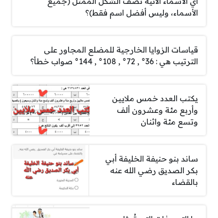
أي الأسماء الآتية تصف الشكل الممثل (جميع
الأسماء، وليس أفضل اسم فقط)؟
قياسات الزوايا الخارجية للمضلع المجاور على
الترتيب هي : 36° , 72° , 108° , 144° صواب خطأ؟
يكتب العدد خمس ملايين
وأربع مئة وعشرون ألف
وتسع مئة واثنان
ساند بنو حنيفة الخليفة أبي
بكر الصديق رضي الله عنه
بالقضاء