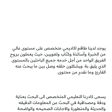
يوجد لدينا طاقم اكاديمي متخصص على مستوى عالي
من الخبرة وأساتذة وكتّاب ولغويين، حيث يعملون بروح
الفريق الواحد من أجل خدمه جميع الباحثين بالمستوى
الذي يليق بة. ويشكلون حلقه وصل بين ما يبحث عنه
القارئ وما نقدم من محتوى.
يسعى كادرنا التعليمي المتخصص الى البحث بعناية
ودقة ومصداقية في البحث عن المعلومات الدقيقه
والحديثة والمتطورة والاجابات الصحيحه والواضحة