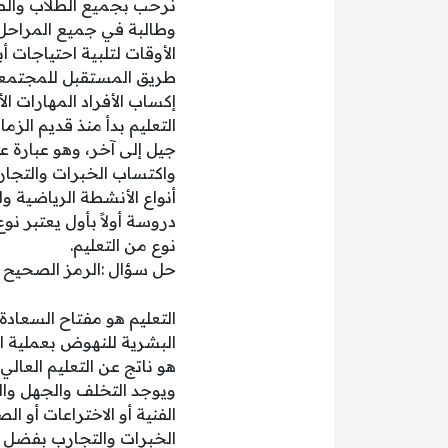
نرحب بجميع الطلاب والطا
وطالبة في جميع المراحل ا
الأوقات لتلبية احتياجات أ
طريق المستقبل للمجتمعات
إكساب الأفراد المهارات ا
التعليم بدأ منذ قديم الز
جيل إلى آخر، وهو عبارة 
واكتساب الخبرات والتجارب
أنواع الأنشطة الرياضية و
دروسة أولاً بأول يعتبر نو
نوع من التعليم.
حل سؤال :الرمز الصحيح للمقارنة بين 
التعليم هو مفتاح السعادة 
البشرية للنهوض بعملية ال
هو ناتج عن التعليم العال
ويوجد التخلف والجهل وال
الفنية أو الاختراعات أو 
الخبرات والتجارب بفضل ال