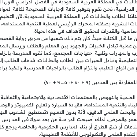
لبات في المملكة العربية السعودية في الفصل الدراسي الأول ال
لدراسية، نحن نقوم بتوفير كافة الإجابات الصحيحة لكافة الموا
بنائنا الطلاب والطالبات في المملكة العربية السعودية، لأن التعليم
 البشرية بصفته المحرك الرئيسي لعملية التنمية المستدامة، وا
لأساسية والقدرات لتحقيق الأهداف في هذه الحياة.
مان ما قبل الكتابة حيثُ كان يتم ذلك شفيها عن طريق رواية الق
عن عملية تبادل الخبرات والجهود بين المعلم والطلاب وإرسال ال
 والمهارات وتلبية احتياجات المجتمع، كما تقوم المدرسة بإلزام
التعليمية وتبادل الخبرات بين الطلاب والطالبات، فذهاب الطالب إ
ع من انواع التعليم، والتزام الطالب بالواجبات المدرسية وتنفيذ ب
العددين (۹ + ۸۰ +٥٠٠… ٩ + ٧٠٠)
العلمية والنهوض بالمجتمعات الاقتصادية والاجتماعية والثقافية وا
بناء والتنمية المستدامة، فقيادة السيارة وتعليم الكمبيوتر والو
ي والبحث العلمي الدقيق، لأنة بدون التعليم لاتستطيع الشعوب الن
فقر والمرض، لذلك أصبحت الدراسة عن بعد سواءً في المدارسِ أو
الصناعات أو شق الطرق أو بناء المدارس الحكومية والخاصة يرجع كل
تقدم العلمي والتكنولوجي للأنظمة التعليمية.