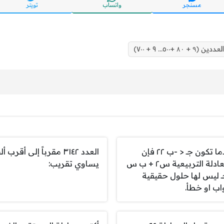
مسنجر
واتساب
تويتر
٥٠... ٩ + ٧٠٠)
عندما تكون جـ < -ب ٢٢ فإن
العدد ٣١٤٢ مقرباً إلى أقرب 
المعادلة التربيعية س٢ + ب س
يساوي تقريب:
ـ ليس لها حلول حقيقية
ب او خطأ.