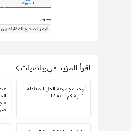
فيسبوك
وسوم:
الرمز الصحيح للمقارنة بين العددين (۹ + ۸۰ +٠
اقرأ المزيد في
رياضيات
أوجد مجموعة الحل للمعادلة
التالية 8م – 7= 17
= ج
صوا