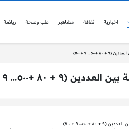
اخبارية
ثقافة
مشاهير
طب وصحة
رياضة
۸ +٥٠٠… ٩ + ٧٠٠)
 (۹ + ۸۰ +٥٠٠… ٩ + ٧٠٠)
 ۸۰ +٥٠٠… ٩ + ٧٠٠)