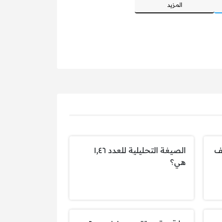
المزيد
ألف
الصيغة التحليلية للعدد ١,٤٦
هي؟