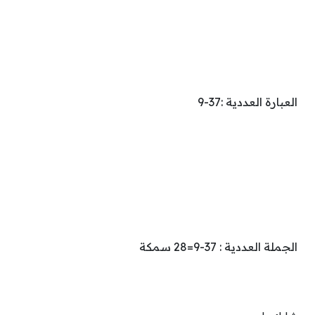
العبارة العددية :37-9
الجملة العددية : 37-9=28 سمكة