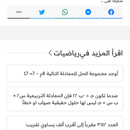
شارك على ...
اقرأ المزيد في
رياضيات
أوجد مجموعة الحل للمعادلة التالية 8م – 7= 17
عندما تكون جـ < -ب ٢٢ فإن المعادلة التربيعية س٢ +
ب س = جـ ليس لها حلول حقيقية صواب او خطأ.
العدد ٣١٤٢ مقرباً إلى أقرب ألف يساوي تقريب: