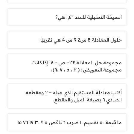
الصيغة التحليلية للعدد ١,٤٦ هي؟
حلول المعادلة 8 س2 9 س 4 هي تقريبًا:
مجموعة حل المعادلة ٢٤ – ص – ١٧ إذا كانت
مجموعة التعويض : ( ٣ ، ٥ ، ٧ ،٩)،
أكتب معادلة المستقيم الذي ميله – ۲ ومقطعه
الصادي ٦ بصيغة الميل والمقطع.
ما قيمة ٥٠ تقسيم ١٠ ضرب ٦ ناقص ١٥؟ ٣٠ ١٧ ٧٦ ١٥