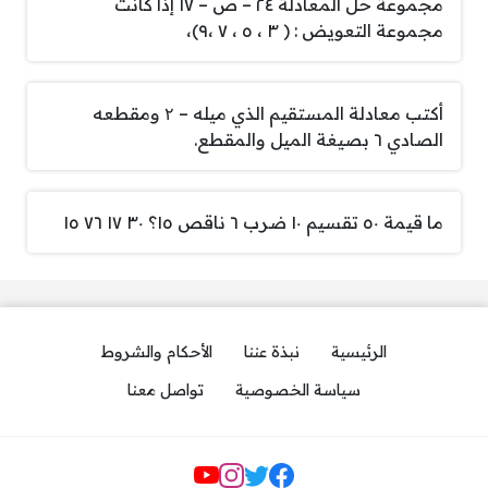
مجموعة حل المعادلة ٢٤ – ص – ١٧ إذا كانت
مجموعة التعويض : ( ٣ ، ٥ ، ٧ ،٩)،
أكتب معادلة المستقيم الذي ميله – ۲ ومقطعه
الصادي ٦ بصيغة الميل والمقطع.
ما قيمة ٥٠ تقسيم ١٠ ضرب ٦ ناقص ١٥؟ ٣٠ ١٧ ٧٦ ١٥
الرئيسية
نبذة عننا
الأحكام والشروط
سياسة الخصوصية
تواصل معنا
مواقع التواصل