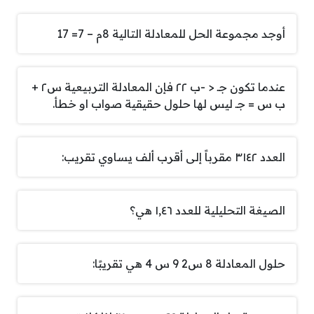
أوجد مجموعة الحل للمعادلة التالية 8م – 7= 17
عندما تكون جـ < -ب ٢٢ فإن المعادلة التربيعية س٢ +
ب س = جـ ليس لها حلول حقيقية صواب او خطأ.
العدد ٣١٤٢ مقرباً إلى أقرب ألف يساوي تقريب:
الصيغة التحليلية للعدد ١,٤٦ هي؟
حلول المعادلة 8 س2 9 س 4 هي تقريبًا: