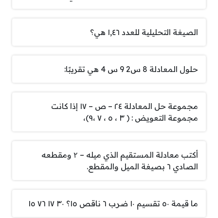
الصيغة التحليلية للعدد ١,٤٦ هي؟
حلول المعادلة 8 س2 9 س 4 هي تقريبًا:
مجموعة حل المعادلة ٢٤ – ص – ١٧ إذا كانت
مجموعة التعويض : ( ٣ ، ٥ ، ٧ ،٩)،
أكتب معادلة المستقيم الذي ميله – ۲ ومقطعه
الصادي ٦ بصيغة الميل والمقطع.
ما قيمة ٥٠ تقسيم ١٠ ضرب ٦ ناقص ١٥؟ ٣٠ ١٧ ٧٦ ١٥