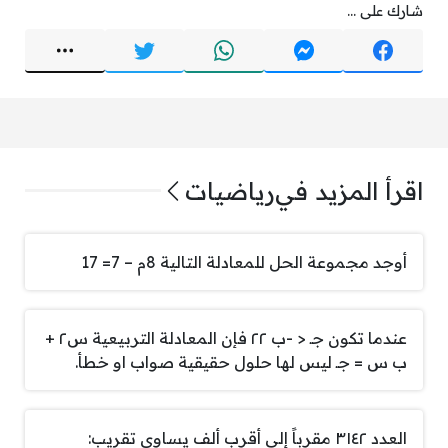
شارك على ...
اقرأ المزيد في
رياضيات
أوجد مجموعة الحل للمعادلة التالية 8م – 7= 17
عندما تكون جـ < -ب ٢٢ فإن المعادلة التربيعية س٢ +
ب س = جـ ليس لها حلول حقيقية صواب او خطأ.
العدد ٣١٤٢ مقرباً إلى أقرب ألف يساوي تقريب: