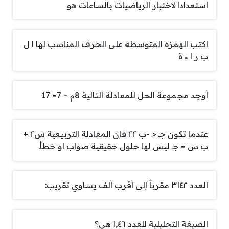
استعدادا لاختبار الرياضيات بالساعات هو
اكتب الهمزه المتوسطه على الحرف المناسب لها ا ل
ب ر ا ء ة
أوجد مجموعة الحل للمعادلة التالية 8م – 7= 17
عندما تكون جـ < -ب ٢٢ فإن المعادلة التربيعية س٢ +
ب س = جـ ليس لها حلول حقيقية صواب او خطأ.
العدد ٣١٤٢ مقرباً إلى أقرب ألف يساوي تقريب:
الصيغة التحليلية للعدد ١,٤٦ هي؟